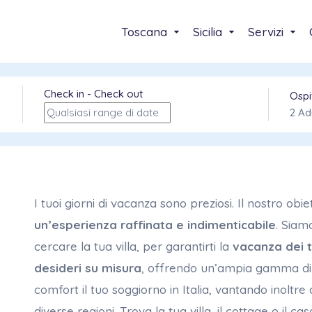
Toscana
Sicilia
Servizi
Check in - Check out
Ospi
Seleziona la tua lingua
2
Adu
Adult
English
Italiano
I tuoi giorni di vacanza sono preziosi. Il nostro obie
Bamb
un’esperienza raffinata e indimenticabile
. Siam
Anni 
cercare la tua villa, per garantirti la
vacanza dei t
desideri su misura
, offrendo un’ampia gamma di s
comfort il tuo soggiorno in Italia, vantando inoltre
diverse regioni. Trova la tua villa, il cottage o il ca