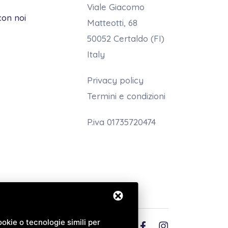
Viale Giacomo
con noi
Matteotti, 68
50052 Certaldo (FI)
Italy
Privacy policy
Termini e condizioni
P.iva 01735720474
okie o tecnologie simili per
Italiano (IT)