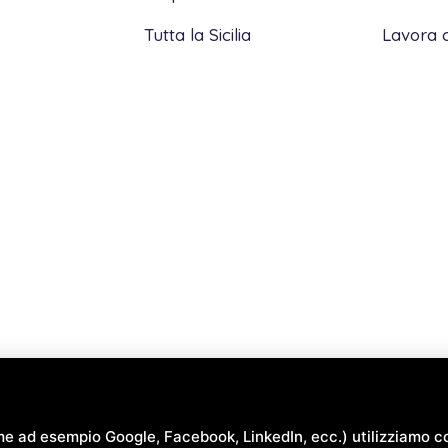
Tutta la Sicilia
Lavora 
me ad esempio Google, Facebook, LinkedIn, ecc.) utilizziamo co
e
Terms of Service
di Google .