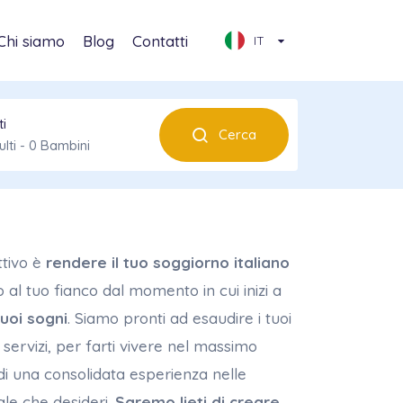
Chi siamo
Blog
Contatti
IT
ti
Cerca
lti
-
0
Bambini
i
2
ttivo è
rendere il tuo soggiorno italiano
ini
0
o al tuo fianco dal momento in cui inizi a
0 - 17
uoi sogni
. Siamo pronti ad esaudire i tuoi
ervizi, per farti vivere nel massimo
 di una consolidata esperienza nelle
sale che desideri.
Saremo lieti di creare