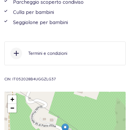
Parcheggio scoperto condiviso
Culla per bambini
Seggiolone per bambini
Termini e condizioni
Check-in
dalle 15:30 alle 19:30
; Check-
CIN: IT052028B4UGGZLG37
out
dalle 08:00 alle 09:30
.
+
Incluso nel prezzo:
Set biancheria da
−
letto e da bagno – cambio settimanale,
Culla/Seggiolone per bambini fino a 2
anni, Letto aggiunto 1, Wi-Fi, Consumo