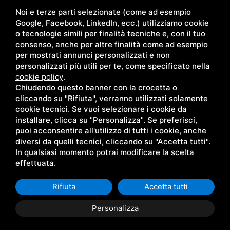
P.iva 01735720474
Noi e terze parti selezionate (come ad esempio
Google, Facebook, LinkedIn, ecc.) utilizziamo cookie
o tecnologie simili per finalità tecniche e, con il tuo
consenso, anche per altre finalità come ad esempio
per mostrati annunci personalizzati e non
personalizzati più utili per te, come specificato nella
cookie policy
.
Chiudendo questo banner con la crocetta o
Questo sito è protetto da Google reCAPTCHA v3,
Privacy Policy
e
Terms of
Service
di Google .
cliccando su "Rifiuta", verranno utilizzati solamente
cookie tecnici. Se vuoi selezionare i cookie da
Italiano (IT)
installare, clicca su "Personalizza". Se preferisci,
puoi acconsentire all'utilizzo di tutti i cookie, anche
diversi da quelli tecnici, cliccando su "Accetta tutti".
In qualsiasi momento potrai modificare la scelta
effettuata.
Rifiuta
Accetta tutti
Personalizza