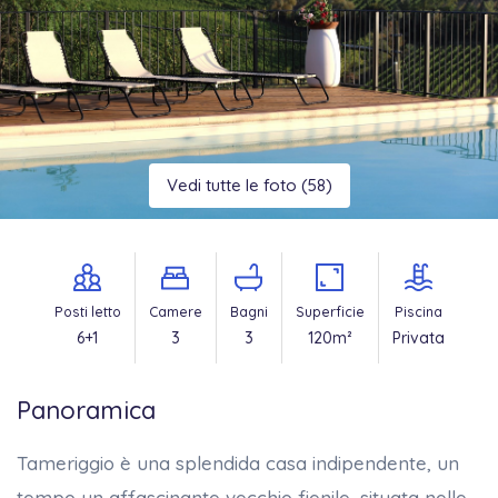
Tutta la Sicilia
Vedi tutte le foto (58)
Posti letto
Camere
Bagni
Superficie
Piscina
6+1
3
3
120m²
Privata
Panoramica
Tameriggio è una splendida casa indipendente, un
tempo un affascinante vecchio fienile, situata nelle