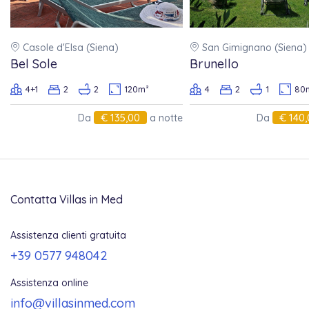
Da 59 a 49 giorni prima dell'arrivo: 60%
Da 48 a 30 giorni prima dell'arrivo: 80
Casole d'Elsa (Siena)
San Gimignano (Siena)
Da 29 giorni all'arrivo: 100%.
Bel Sole
Brunello
4+1
2
2
120m²
4
2
1
80
€ 135,00
€ 140
Da
a notte
Da
Contatta Villas in Med
Assistenza clienti gratuita
+39 0577 948042
Assistenza online
info@villasinmed.com